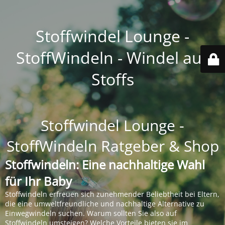
Stoffwindel Lounge -
StoffWindeln - Windel aus
Stoffs
Stoffwindel Lounge -
StoffWindeln Ratgeber & Shop
Stoffwindeln: Eine nachhaltige Wahl
für Ihr Baby
Stoffwindeln erfreuen sich zunehmender Beliebtheit bei Eltern,
die eine umweltfreundliche und nachhaltige Alternative zu
Einwegwindeln suchen. Warum sollten Sie also auf
Stoffwindeln umsteigen? Welche Vorteile bieten sie im