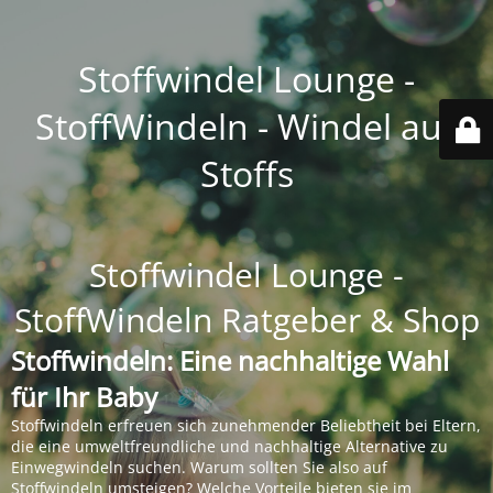
Stoffwindel Lounge -
StoffWindeln - Windel aus
Stoffs
Stoffwindel Lounge -
StoffWindeln Ratgeber & Shop
Stoffwindeln: Eine nachhaltige Wahl
für Ihr Baby
Stoffwindeln erfreuen sich zunehmender Beliebtheit bei Eltern,
die eine umweltfreundliche und nachhaltige Alternative zu
Einwegwindeln suchen. Warum sollten Sie also auf
Stoffwindeln umsteigen? Welche Vorteile bieten sie im